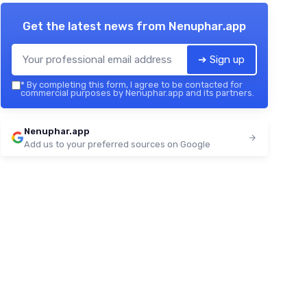
Get the latest news from
Nenuphar.app
➔ Sign up
*
By completing this form, I agree to be contacted for
commercial purposes by Nenuphar.app and its partners.
Nenuphar.app
Add us to your preferred sources on Google