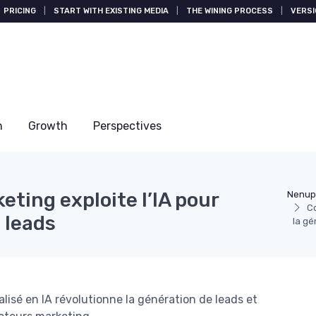
PRICING
|
START WITH EXISTING MEDIA
|
THE WINING PROCESS
|
VERSI
n
Growth
Perspectives
ting exploite l’IA pour
Nenup
Co
 leads
la gé
sé en IA révolutionne la génération de leads et