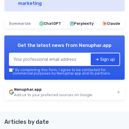
marketing
Summarize
ChatGPT
Perplexity
Claude
Get the latest news from
Nenuphar.app
➔ Sign up
*
By completing this form, I agree to be contacted for
commercial purposes by Nenuphar.app and its partners.
Nenuphar.app
Add us to your preferred sources on Google
Articles by date